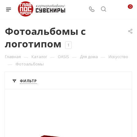
0
Фотоальбомы с
логотипом
1
—
—
—
—
Главная
Каталог
OASIS
Для дома
Искусство
—
Фотоальбомы
ФИЛЬТР