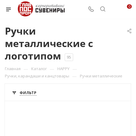
0
Ручки
металлические с
логотипом
95
—
—
—
Главная
Каталог
HAPPY
—
Ручки, карандаши и канцтовары
Ручки металлические
ФИЛЬТР