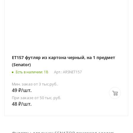
ET157 футляр из картона черный, на 1 предмет
(Senator)
Есть в наличии
: 18
Арт.: ARSNЕТ157
Мин. заказ от 3 тыс.руб..
49
₽
/шт.
При заказе от 50 тыс. руб.
48
₽
/шт.
Футляры для ручек SENATOR помогают сделать