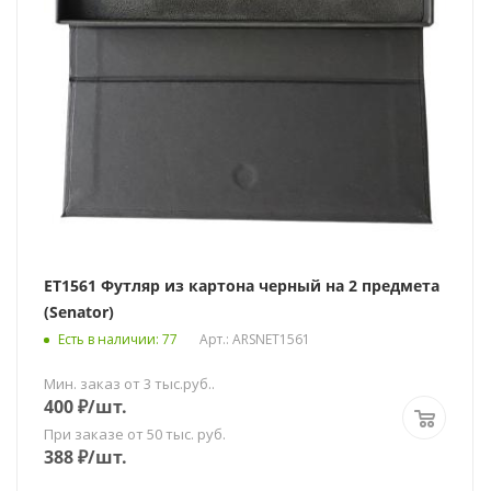
ET1561 Футляр из картона черный на 2 предмета
(Senator)
Есть в наличии
: 77
Арт.: ARSNЕТ1561
Мин. заказ от 3 тыс.руб..
400
₽
/шт.
При заказе от 50 тыс. руб.
388
₽
/шт.