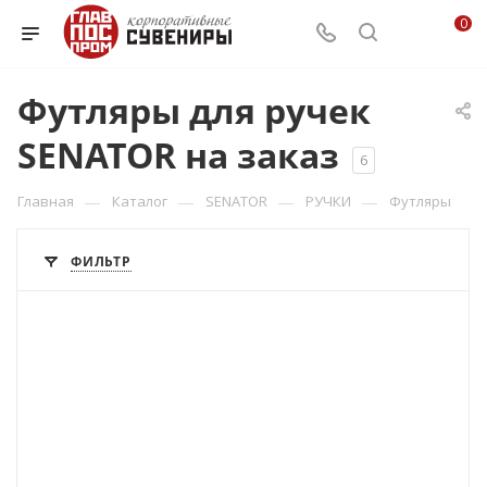
0
Футляры для ручек
SENATOR на заказ
6
—
—
—
—
Главная
Каталог
SENATOR
РУЧКИ
Футляры
ФИЛЬТР