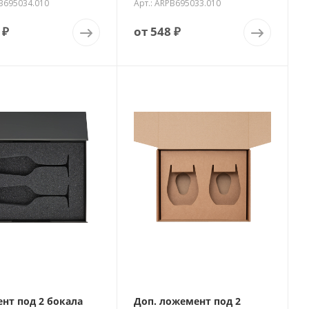
PB695034.010
Арт.: ARPB695033.010
 ₽
от
548 ₽
нт под 2 бокала
Доп. ложемент под 2