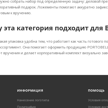
нужно собрать набор под определенную задачу: деловой пре
поративный подарок. Ложементы помогают аккуратно зафикс
товым к вручению.
 эта категория подходит для 
акая упаковка удобна тем, что работает как часть готового
ассортимент. Она помогает оформить продукцию PORTOBELL
от вручения и делает корпоративный комплект визуально з
ИНФОРМАЦИЯ
ПОМОЩЬ
Нанесение логотипа
Условия опл
Полиграфия
Условия дос