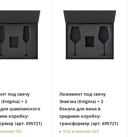
нт под свечу
Ложемент под свечу
(Enigma) + 2
Энигма (Enigma) + 2
 для шампанского
бокала для вина в
нюю коробку-
среднюю коробку-
рмер (арт. 695721)
трансформер (арт. 695721)
 наличии
: 631
Есть в наличии
: 620