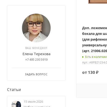
Доп. ложемен
бокала для ш
(для рифленог
универсальну
ВАШ МЕНЕДЖЕР
(арт. 21006.020
Елена Терехова
Есть в наличии
+7 495 230 5919
Арт.: ARPB21234.
от
130 ₽
ЗАДАТЬ ВОПРОС
Статьи
15 июля 2026