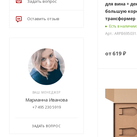
Задать вопрос
для вина + де
большую кор
трансформер (
Оставить отзыв
Есть в наличии
Арт.: ARPB695031
от
619 ₽
ВАШ МЕНЕДЖЕР
Марианна Иванова
+7 495 230 5919
ЗАДАТЬ ВОПРОС