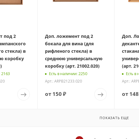
т под 2
Доп. ложемент под 2
Доп. Л
ампанского
бокала для вина (для
декант
о стекла) в
рифленого стекла) в
стакан
ю коробку
среднюю универсальную
универ
)
коробку (арт. 21002.020)
(арт. 21
: 2163
Есть в наличии
: 2250
Есть в
020
Арт.: ARPB21233.020
Арт.: AR
от
150 ₽
от
148
ПОКАЗАТЬ ЕЩЕ