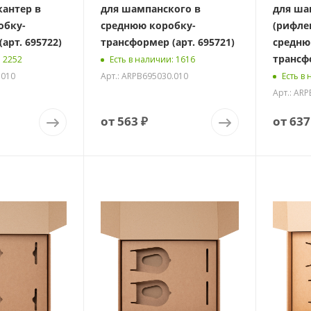
кантер в
для шампанского в
для ша
обку-
среднюю коробку-
(рифле
арт. 695722)
трансформер (арт. 695721)
средню
трансфо
: 2252
Есть в наличии
: 1616
.010
Арт.: ARPB695030.010
Есть в
Арт.: AR
от
563 ₽
от
637