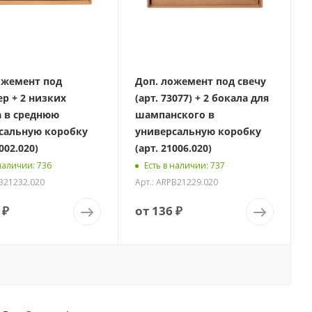
ожемент под
Доп. ложемент под свечу
ер + 2 низких
(арт. 73077) + 2 бокала для
а в среднюю
шампанского в
сальную коробку
универсальную коробку
002.020)
(арт. 21006.020)
 наличии
: 736
Есть в наличии
: 737
PB21232.020
Арт.: ARPB21229.020
 ₽
от
136 ₽