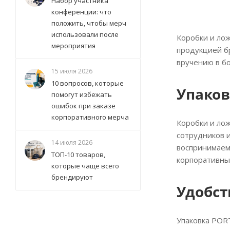
Набор участника
конференции: что
положить, чтобы мерч
использовали после
Коробки и ло
мероприятия
продукцией бр
вручению в б
15 июля 2026
10 вопросов, которые
Упаков
помогут избежать
ошибок при заказе
корпоративного мерча
Коробки и лож
сотрудников и
14 июля 2026
воспринимаем
ТОП-10 товаров,
корпоративны
которые чаще всего
брендируют
Удобст
Упаковка POR