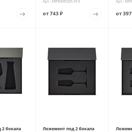
Арт.: ARPB695035.010
Арт.: AR
от
743 ₽
от
397
 2 бокала
Ложемент под 2 бокала
Ложеме