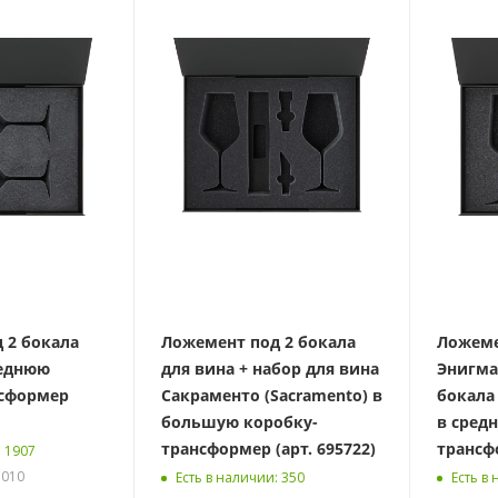
 2 бокала
Ложемент под 2 бокала
Ложеме
реднюю
для вина + набор для вина
Энигма 
нсформер
Сакраменто (Sacramento) в
бокала
большую коробку-
в сред
трансформер (арт. 695722)
трансфо
: 1907
.010
Есть в наличии
: 350
Есть в