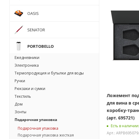
OASIS
SENATOR
PORTOBELLO
Ежедневники
Электроника
Термопродукция и бутылки для воды
Ручки
Рюкзаки и сумки
Ложемент под
Текстиль
для вина в с
Дом
коробку-тра
Зонты
(арт. 695721)
Подарочная упаковка
Есть в наличии
Подарочная упаковка
Арт.: ARPB695079
Подарочная упаковка жесткая