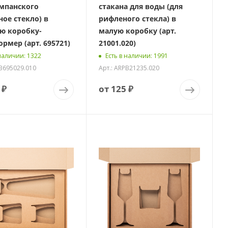
мпанского
стакана для воды (для
ное стекло) в
рифленого стекла) в
ю коробку-
малую коробку (арт.
рмер (арт. 695721)
21001.020)
 наличии
: 1322
Есть в наличии
: 1991
PB695029.010
Арт.: ARPB21235.020
 ₽
от
125 ₽