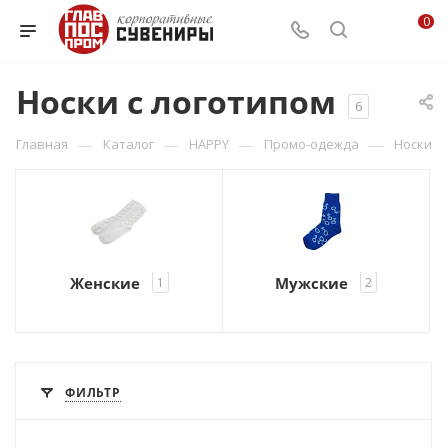
0
Носки с логотипом
6
—
—
—
—
Главная
Каталог
HAPPY
Промо-одежда
Носки
Женские
Мужские
1
2
ФИЛЬТР