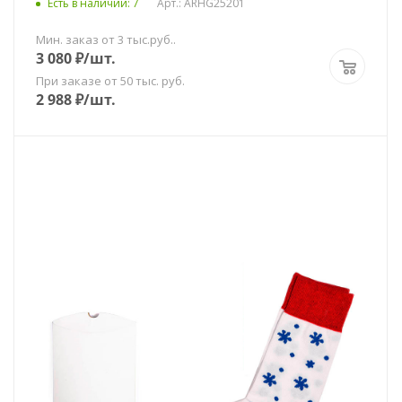
Есть в наличии
: 7
Арт.: ARHG25201
Мин. заказ от 3 тыс.руб..
3 080
₽
/шт.
При заказе от 50 тыс. руб.
2 988
₽
/шт.