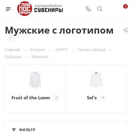
0
Мужские с логотипом
7
—
—
—
—
Главная
Каталог
HAPPY
Промо-одежда
—
Рубашки
Мужские
Fruit of the Loom
Sol's
3
4
ФИЛЬТР