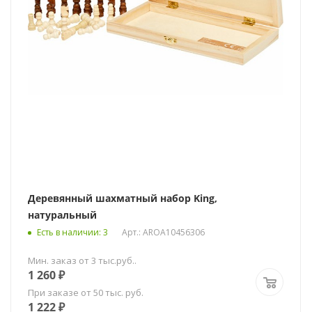
Деревянный шахматный набор King,
натуральный
Есть в наличии
: 3
Арт.: AROA10456306
Мин. заказ от 3 тыс.руб..
1 260
₽
При заказе от 50 тыс. руб.
1 222
₽