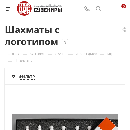
0
Шахматы с
логотипом
3
—
—
—
—
Главная
Каталог
OASIS
Для отдыха
Игры
—
Шахматы
ФИЛЬТР