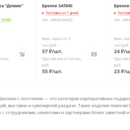
мик"
Брелок SATARI
Брелок
Поставка от 7 дней.
Постав
: 53085
Арт.: ARHG344633
Арт.: AR
Мин. заказ от 3
Мин. зак
тыс.руб..
тыс.руб..
57
₽
/шт.
24
₽
/ш
0 тыс.
При заказе от 50 тыс.
При зака
руб.
руб.
55
₽
/шт.
23
₽
/ш
брелоки с логотипом — это категория корпоративных подар
ций, выставок и сувенирной раздачи. Такие изделия помога
 с сотрудниками, клиентами и партнерами более заметной и