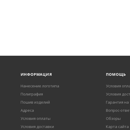
ИНФОРМАЦИЯ
ПОМОЩЬ
Нанесение логотипа
Условия опл
Полиграфия
Условия дос
Пошив изделий
Гарантия на
Адреса
Вопрос-отве
Условия оплаты
Обзоры
Условия доставки
Карта сайта