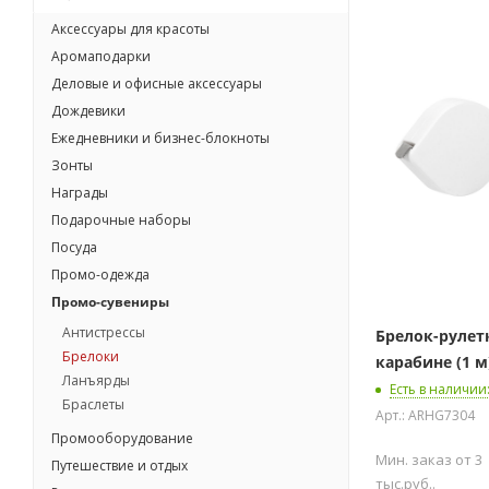
Аксессуары для красоты
Аромаподарки
Деловые и офисные аксессуары
Дождевики
Ежедневники и бизнес-блокноты
Зонты
Награды
Подарочные наборы
Посуда
Промо-одежда
Промо-сувениры
Антистрессы
Брелок-рулетка "Капля
Брелоки
карабине (1 м
Ланъярды
Есть в наличии
Браслеты
Арт.: ARHG7304
Промооборудование
Мин. заказ от 3
Путешествие и отдых
тыс.руб..