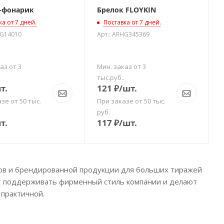
-фонарик
Брелок FLOYKIN
ка от 7 дней.
Поставка от 7 дней.
HG14010
Арт.: ARHG345369
аз от 3
Мин. заказ от 3
тыс.руб..
т.
121
₽
/шт.
зе от 50 тыс.
При заказе от 50 тыс.
руб.
т.
117
₽
/шт.
ков и брендированной продукции для больших тиражей
ют поддерживать фирменный стиль компании и делают
 практичной.