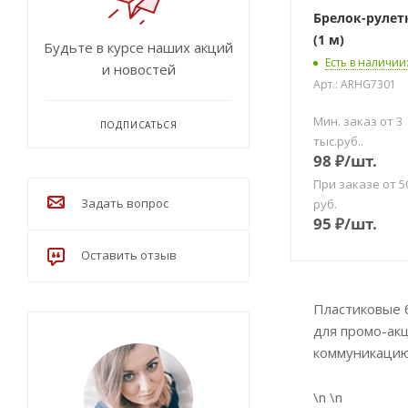
Брелок-рулетка "До
(1 м)
Будьте в курсе наших акций
Есть в наличии
и новостей
Арт.: ARHG7301
Мин. заказ от 3
ПОДПИСАТЬСЯ
тыс.руб..
98
₽
/шт.
При заказе от 5
Задать вопрос
руб.
95
₽
/шт.
Оставить отзыв
Пластиковые 
для промо-ак
коммуникацию
\n \n