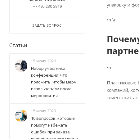
упаковку и фо
+7 495 230 5919
\n \n
ЗАДАТЬ ВОПРОС
Почему
Статьи
партн
15 июля 2026
\n
Набор участника
конференции: что
положить, чтобы мерч
Пластиковые б
использовали после
компаний, ко
мероприятия
клиентских ак
15 июля 2026
10 вопросов, которые
помогут избежать
ошибок при заказе
корпоративного мерча