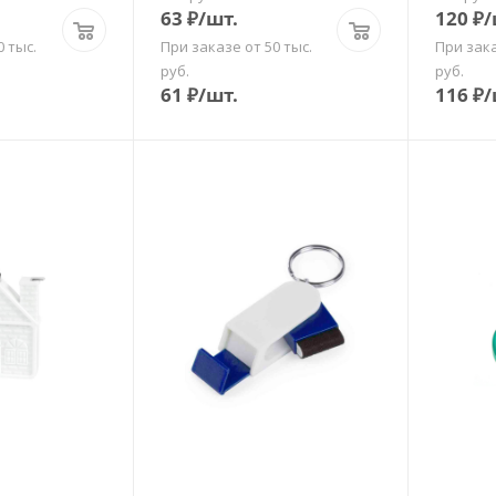
63
₽
/шт.
120
₽
/
0 тыс.
При заказе от 50 тыс.
При зака
руб.
руб.
61
₽
/шт.
116
₽
/