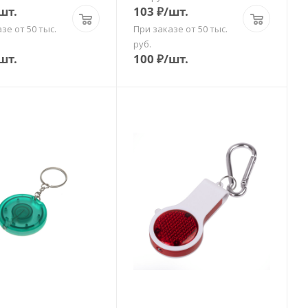
шт.
103
₽
/шт.
зе от 50 тыс.
При заказе от 50 тыс.
руб.
шт.
100
₽
/шт.