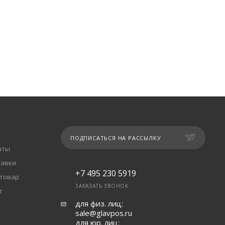
ПОДПИСАТЬСЯ НА РАССЫЛКУ
аты
тавки
+7 495 230 5919
 товар
ЗАКАЗАТЬ ЗВОНОК
т
для физ. лиц:
sale@glavpos.ru
для юр. лиц: