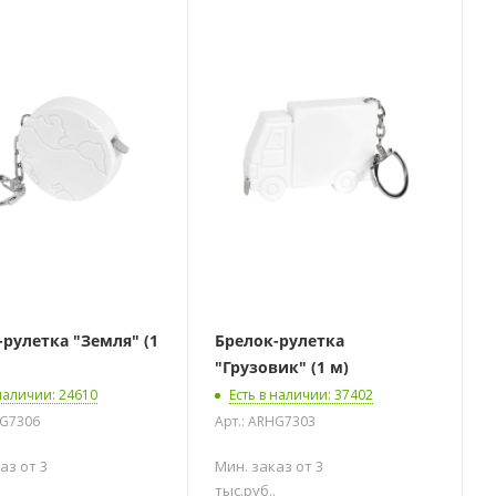
тка "Земля" (1
Брелок-рулетка
"Грузовик" (1 м)
 наличии
: 24610
Есть в наличии
: 37402
HG7306
Арт.: ARHG7303
аз от 3
Мин. заказ от 3
тыс.руб..