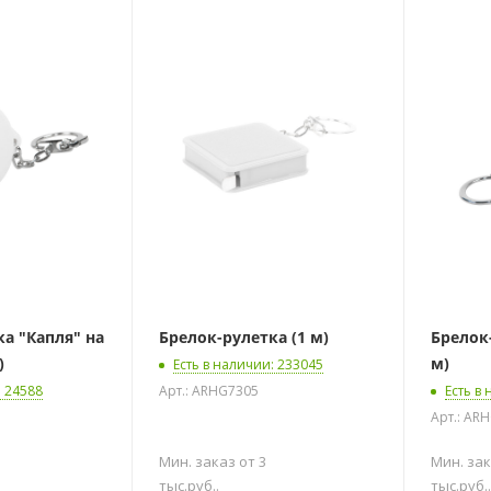
" на
Брелок-рулетка (1 м)
Брелок-руле
)
м)
Есть в наличии
: 233045
: 24588
Арт.: ARHG7305
Есть в
Арт.: AR
Мин. заказ от 3
Мин. зак
тыс.руб..
тыс.руб..