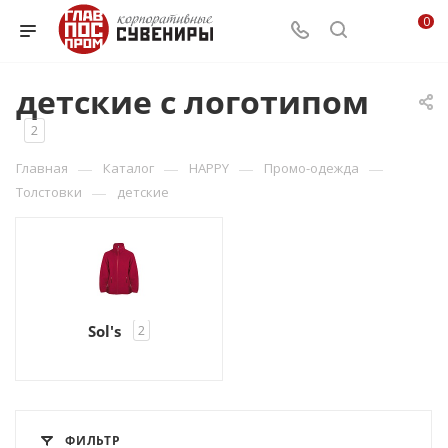
0
детские с логотипом
2
—
—
—
—
Главная
Каталог
HAPPY
Промо-одежда
—
Толстовки
детские
Sol's
2
ФИЛЬТР