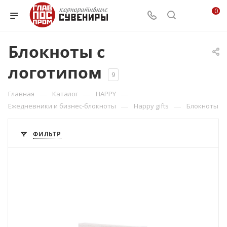
0
Блокноты с
логотипом
9
—
—
—
Главная
Каталог
HAPPY
—
—
Ежедневники и бизнес-блокноты
Happy gifts
Блокноты
ФИЛЬТР