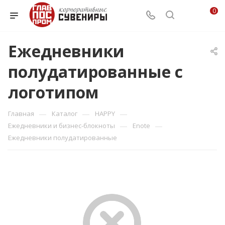
0
Ежедневники
полудатированные с
логотипом
—
—
—
Главная
Каталог
HAPPY
—
—
Ежедневники и бизнес-блокноты
Enote
Ежедневники полудатированные