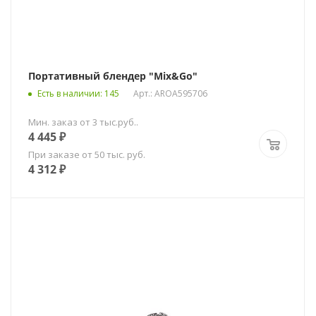
Портативный блендер "Mix&Go"
Есть в наличии
: 145
Арт.: AROA595706
Мин. заказ от 3 тыс.руб..
4 445
₽
При заказе от 50 тыс. руб.
4 312
₽