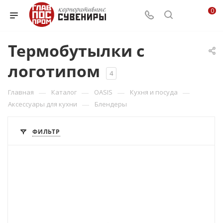
0
Термобутылки с
логотипом
4
—
—
—
—
Главная
Каталог
OASIS
Кухня и посуда
—
Аксессуары для кухни
Блендеры
ФИЛЬТР