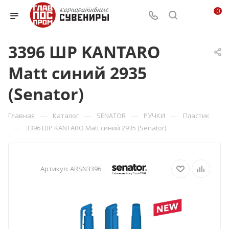
0
3396 ШР KANTARO
Matt синий 2935
(Senator)
—
—
—
—
Главная
Каталог
SENATOR
РУЧКИ
Пластик
—
3396 ШР KANTARO Matt синий 2935 (Senator)
Артикул:
ARSN3396