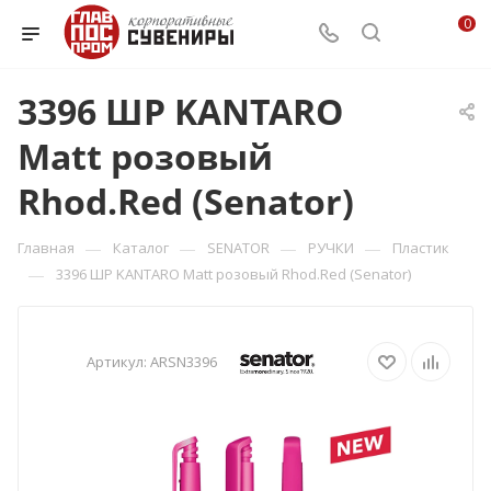
0
3396 ШР KANTARO
Matt розовый
Rhod.Red (Senator)
—
—
—
—
Главная
Каталог
SENATOR
РУЧКИ
Пластик
—
3396 ШР KANTARO Matt розовый Rhod.Red (Senator)
Артикул:
ARSN3396