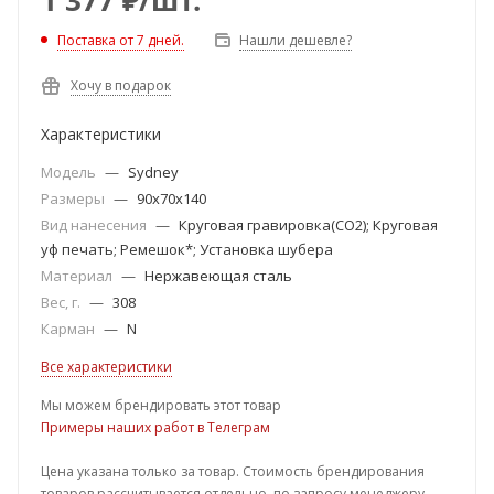
1 377
₽
/шт.
Поставка от 7 дней.
Нашли дешевле?
Хочу в подарок
Характеристики
Модель
—
Sydney
Размеры
—
90x70x140
Вид нанесения
—
Круговая гравировка(СО2); Круговая
уф печать; Ремешок*; Установка шубера
Материал
—
Нержавеющая сталь
Вес, г.
—
308
Карман
—
N
Все характеристики
Мы можем брендировать этот товар
Примеры наших работ в Телеграм
Цена указана только за товар. Стоимость брендирования
товаров рассчитывается отдельно, по запросу менеджеру.