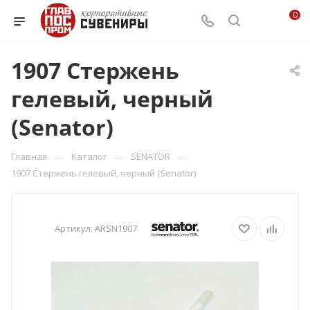
0
1907 Стержень
гелевый, черный
(Senator)
—
—
—
Главная
Каталог
SENATOR
1907 Стержень гелевый, черный (Senator)
Артикул:
ARSN1907