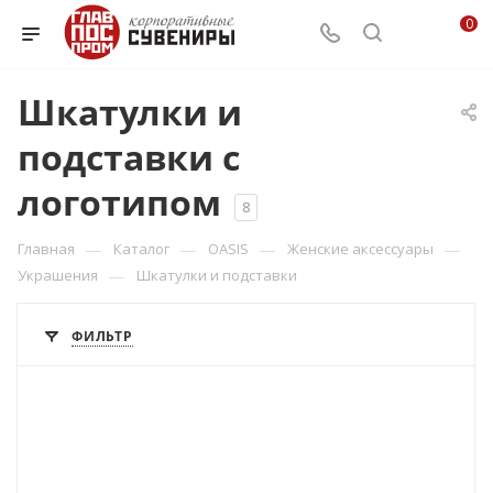
0
Шкатулки и
подставки с
логотипом
8
—
—
—
—
Главная
Каталог
OASIS
Женские аксессуары
—
Украшения
Шкатулки и подставки
ФИЛЬТР