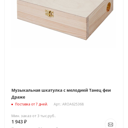
Музыкальная шкатулка c мелодией Танец феи
Драже
Поставка от 7 дней.
Арт.: AROA625368
Мин. заказ от 3 тыс.руб..
1 943
₽