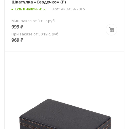
Шкатулка «Сердечко» (Р)
Есть в наличии
: 83
Арт.: AROA597701p
Мин. заказ от 3 тыс.руб..
999
₽
При заказе от 50 тыс. руб.
969
₽