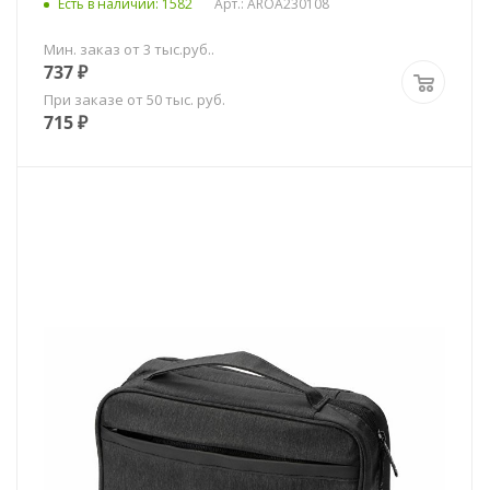
Есть в наличии
: 1582
Арт.: AROA230108
Мин. заказ от 3 тыс.руб..
737
₽
При заказе от 50 тыс. руб.
715
₽