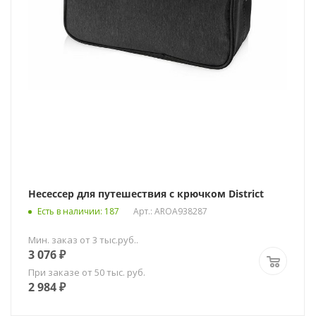
Несессер для путешествия с крючком District
Есть в наличии
: 187
Арт.: AROA938287
Мин. заказ от 3 тыс.руб..
3 076
₽
При заказе от 50 тыс. руб.
2 984
₽