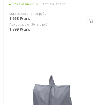
Есть в наличии
: 35
Арт.: AROA836018
Мин. заказ от 3 тыс.руб..
1 958
₽
/шт.
При заказе от 50 тыс. руб.
1 899
₽
/шт.