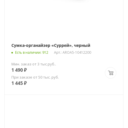
Сумка-органайзер «Суррей», черный
Есть в наличии
: 912
Арт.: AROA5-10412200
Мин. заказ от 3 тыс.руб..
1 490
₽
При заказе от 50 тыс. руб.
1 445
₽