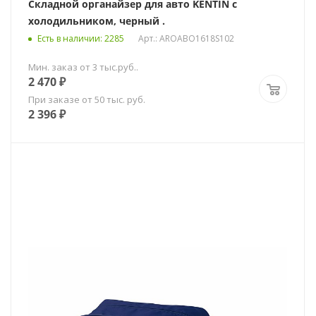
Складной органайзер для авто KENTIN c
холодильником, черный .
Есть в наличии
: 2285
Арт.: AROABO1618S102
Мин. заказ от 3 тыс.руб..
2 470
₽
При заказе от 50 тыс. руб.
2 396
₽