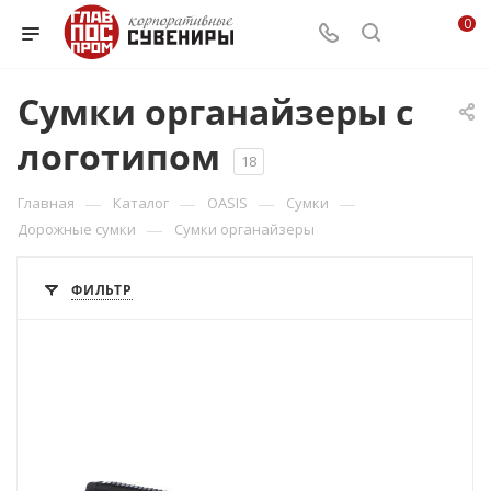
0
Сумки органайзеры с
логотипом
18
—
—
—
—
Главная
Каталог
OASIS
Сумки
—
Дорожные сумки
Сумки органайзеры
ФИЛЬТР