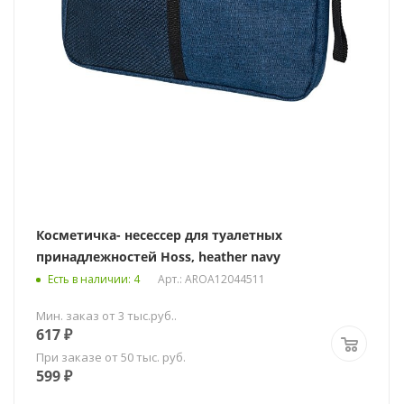
Косметичка- несессер для туалетных
принадлежностей Hoss, heather navy
Есть в наличии
: 4
Арт.: AROA12044511
Мин. заказ от 3 тыс.руб..
617
₽
При заказе от 50 тыс. руб.
599
₽