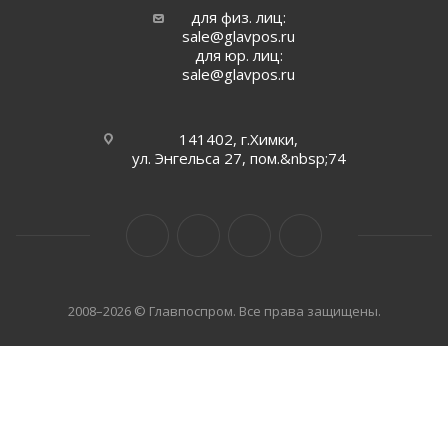
для физ. лиц:
sale@glavpos.ru
для юр. лиц:
sale@glavpos.ru
141402, г.Химки,
ул. Энгельса 27, пом.&nbsp;74
2008–2026 © Главпоспром. Все права защищены.