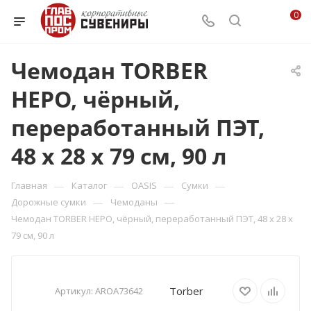
0
Чемодан TORBER
НЕРО, чёрный,
переработанный ПЭТ,
48 х 28 х 79 см, 90 л
—
—
—
—
Главная
Каталог
OASIS
Сумки
—
—
Дорожные сумки
Чемоданы
Чемодан TORBER НЕРО, чёрный, переработанный ПЭТ, 48 х 28 х
79 см, 90 л
Torber
Артикул:
AROA73642