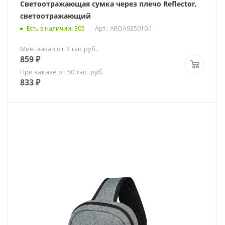
Светоотражающая сумка через плечо Reflector,
светоотражающий
Есть в наличии
: 305
Арт.: AROA935010.1
Мин. заказ от 3 тыс.руб..
859
₽
При заказе от 50 тыс. руб.
833
₽