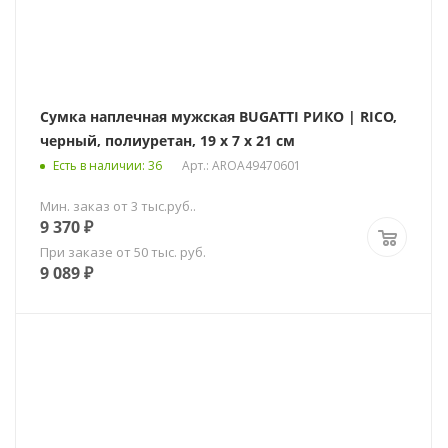
Сумка наплечная мужская BUGATTI РИКО | RICO,
черный, полиуретан, 19 x 7 x 21 см
Есть в наличии
: 36
Арт.: AROA49470601
Мин. заказ от 3 тыс.руб..
9 370
₽
При заказе от 50 тыс. руб.
9 089
₽