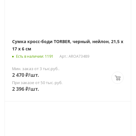
Сумка кросс-боди TORBER, черный, нейлон, 21,5 х
17 х 6 см
Есть в наличии
: 1191
Арт.: AROA73489
Мин. заказ от 3 тыс.руб..
2 470
₽
/шт.
При заказе от 50 тыс. руб.
2 396
₽
/шт.