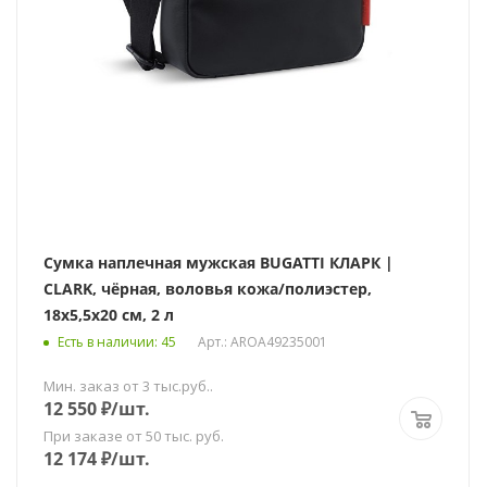
Сумка наплечная мужская BUGATTI КЛАРК |
CLARK, чёрная, воловья кожа/полиэстер,
18х5,5х20 см, 2 л
Есть в наличии
: 45
Арт.: AROA49235001
Мин. заказ от 3 тыс.руб..
12 550
₽
/шт.
При заказе от 50 тыс. руб.
12 174
₽
/шт.