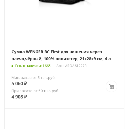
Сумка WENGER BC First для ношения через
плечо,чёрный, 100% полиэстер, 21х28х9 см, 4 л
Есть в наличии
: 1665
Арт.: AROA612273
Мин. заказ от 3 тыс.руб..
5 060
₽
При заказе от 50 тыс. руб.
4 908
₽