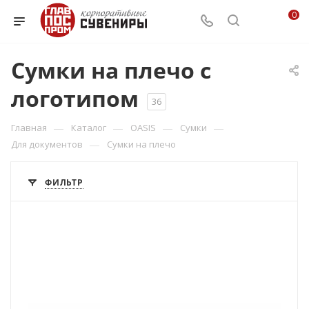
0
Сумки на плечо с
логотипом
36
—
—
—
—
Главная
Каталог
OASIS
Сумки
—
Для документов
Сумки на плечо
ФИЛЬТР