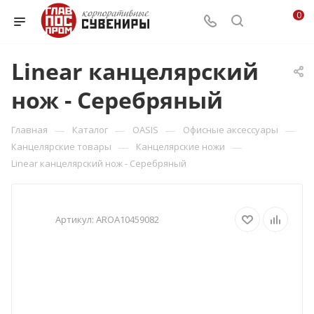
0
Linear канцелярский
нож - Серебряный
—
—
—
—
Главная
Каталог
OASIS
Офисные аксессуары
—
—
Канцелярские товары
Канцелярские ножи
Linear канцелярский нож - Серебряный
Артикул:
AROA10459082