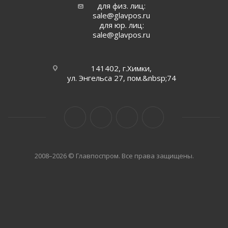
для физ. лиц:
sale@glavpos.ru
для юр. лиц:
sale@glavpos.ru
141402, г.Химки,
ул. Энгельса 27, пом.&nbsp;74
2008–2026 © Главпоспром. Все права защищены.