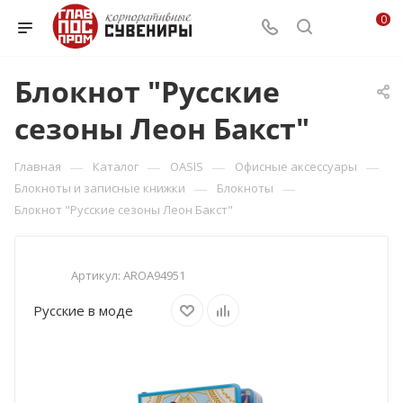
0
Блокнот "Русские
сезоны Леон Бакст"
—
—
—
—
Главная
Каталог
OASIS
Офисные аксессуары
—
—
Блокноты и записные книжки
Блокноты
Блокнот "Русские сезоны Леон Бакст"
Артикул:
AROA94951
Русские в моде