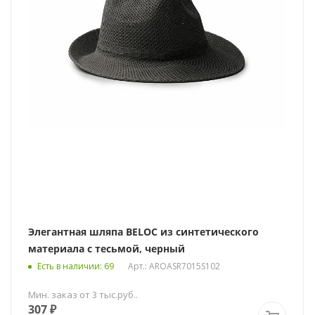
Элегантная шляпа BELOC из синтетического
материала с тесьмой, черный
Есть в наличии
: 69
Арт.: AROASR7015S102
Мин. заказ от 3 тыс.руб..
307
₽