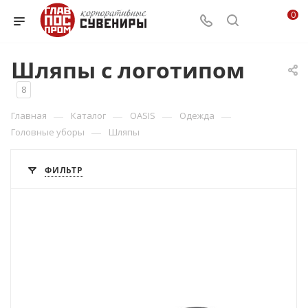
0
Шляпы с логотипом
8
—
—
—
—
Главная
Каталог
OASIS
Одежда
—
Головные уборы
Шляпы
ФИЛЬТР