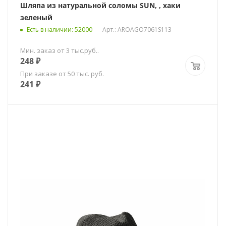
Шляпа из натуральной соломы SUN, , хаки
зеленый
Есть в наличии
: 52000
Арт.: AROAGO7061S113
Мин. заказ от 3 тыс.руб..
248
₽
При заказе от 50 тыс. руб.
241
₽