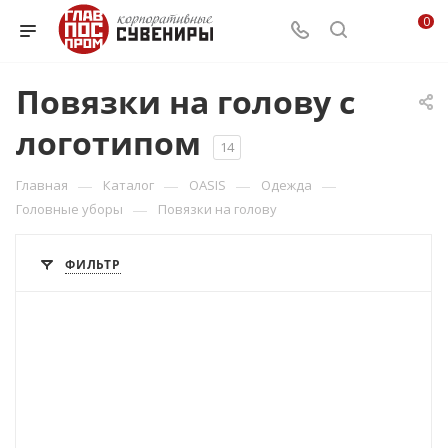
0
Повязки на голову с
логотипом
14
—
—
—
—
Главная
Каталог
OASIS
Одежда
—
Головные уборы
Повязки на голову
ФИЛЬТР