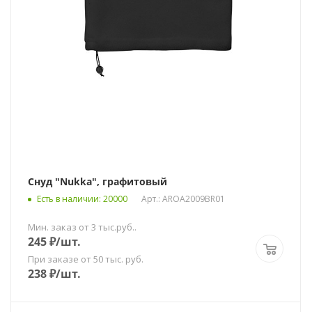
Снуд "Nukka", графитовый
Есть в наличии
: 20000
Арт.: AROA2009BR01
Мин. заказ от 3 тыс.руб..
245
₽
/шт.
При заказе от 50 тыс. руб.
238
₽
/шт.