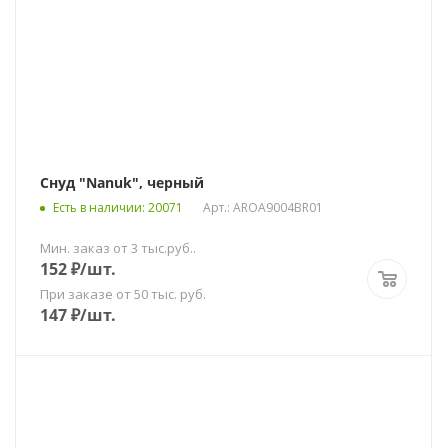
Снуд "Nanuk", черный
Есть в наличии
: 20071
Арт.: AROA9004BR01
Мин. заказ от 3 тыс.руб..
152
₽
/шт.
При заказе от 50 тыс. руб.
147
₽
/шт.