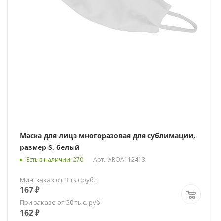
Маска для лица многоразовая для сублимации,
размер S, белый
Есть в наличии
: 270
Арт.: AROA112413
Мин. заказ от 3 тыс.руб..
167
₽
При заказе от 50 тыс. руб.
162
₽