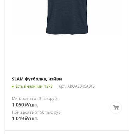
SLAM футболка, нэйви
Есть в наличии
: 1373
Арт.: AROA304CA01S
Мин. заказ от 3 тыс.руб..
1 050
₽
/шт.
При заказе от 50 тыс. руб.
1 019
₽
/шт.