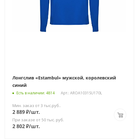
Лонгслив «Estambul» мужской, королевский
синий
Есть в наличии
: 4814
Арт.: AROA1031SU170L
Мин. заказ от 3 тыс.руб..
2 889
₽
/шт.
При заказе от 50 тыс. руб.
2 802
₽
/шт.