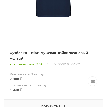
Футболка "Delta" мужская, нэйви/неоновый
желтый
Есть в наличии
: 9164
Арт.: AROA9310HV55221L
Мин. заказ от 3 тыс.руб..
2 000
₽
При заказе от 50 тыс. руб.
1 940
₽
ПОКАЗАТЬ ЕЩЕ