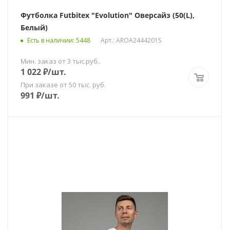
Футболка Futbitex "Evolution" Оверсайз (50(L),
Белый)
Есть в наличии
: 5448
Арт.: AROA2444201S
Мин. заказ от 3 тыс.руб..
1 022
₽
/шт.
При заказе от 50 тыс. руб.
991
₽
/шт.