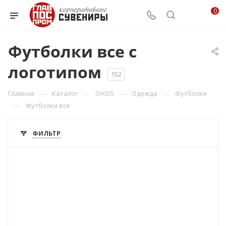
0
Футболки все с
логотипом
152
—
—
—
—
Главная
Каталог
OASIS
Одежда
Футболки
—
Футболки все
ФИЛЬТР