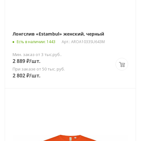
Лонгслив «Estambul» женский, черный
Есть в наличии
: 1443
Арт.: AROA1033SU643M
Мин. заказ от 3 тыс.руб..
2 889
₽
/шт.
При заказе от 50 тыс. руб.
2 802
₽
/шт.