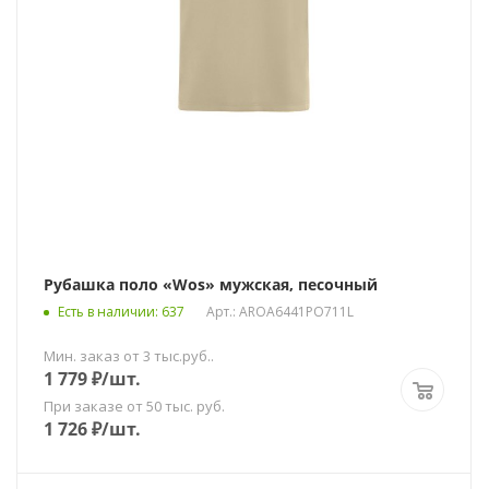
Рубашка поло «Wos» мужская, песочный
Есть в наличии
: 637
Арт.: AROA6441PO711L
Мин. заказ от 3 тыс.руб..
1 779
₽
/шт.
При заказе от 50 тыс. руб.
1 726
₽
/шт.