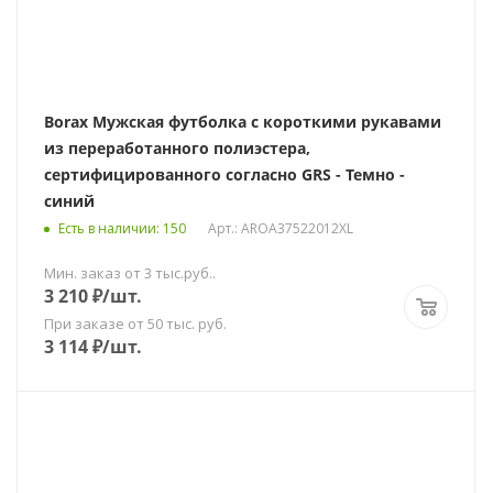
Borax Мужская футболка с короткими рукавами
из переработанного полиэстера,
сертифицированного согласно GRS - Темно -
синий
Есть в наличии
: 150
Арт.: AROA37522012XL
Мин. заказ от 3 тыс.руб..
3 210
₽
/шт.
При заказе от 50 тыс. руб.
3 114
₽
/шт.