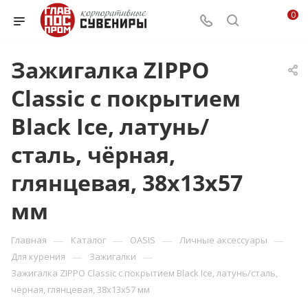
0
Зажигалка ZIPPO
Classic с покрытием
Black Ice, латунь/
сталь, чёрная,
глянцевая, 38x13x57
мм
—
—
—
—
Главная
Каталог
OASIS
Личные аксессуары
—
—
Для курения
Зажигалки
Зажигалка ZIPPO Classic с покрытием Black Ice, латунь/сталь,
чёрная, глянцевая, 38x13x57 мм