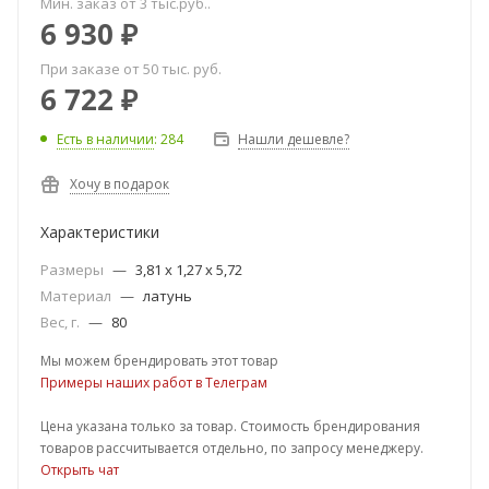
Мин. заказ от 3 тыс.руб..
6 930
₽
При заказе от 50 тыс. руб.
6 722
₽
Есть в наличии
: 284
Нашли дешевле?
Хочу в подарок
Характеристики
Размеры
—
3,81 х 1,27 x 5,72
Материал
—
латунь
Вес, г.
—
80
Мы можем брендировать этот товар
Примеры наших работ в Телеграм
Цена указана только за товар. Стоимость брендирования
товаров рассчитывается отдельно, по запросу менеджеру.
Открыть чат