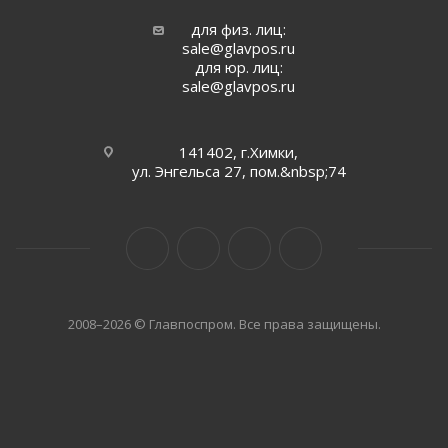
для физ. лиц:
sale@glavpos.ru
для юр. лиц:
sale@glavpos.ru
141402, г.Химки,
ул. Энгельса 27, пом.&nbsp;74
2008–2026 © Главпоспром. Все права защищены.