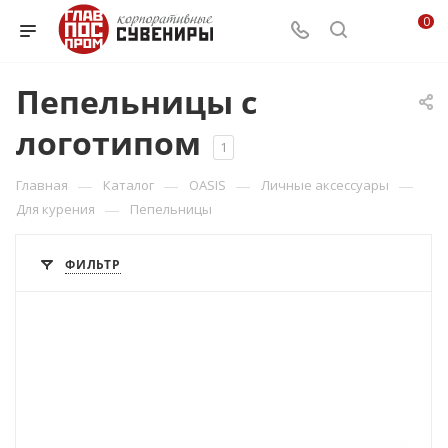
0
Пепельницы с
логотипом
1
—
—
—
—
Главная
Каталог
OASIS
Личные аксессуары
—
Для курения
Пепельницы
ФИЛЬТР