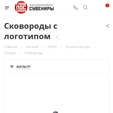
0
Сковороды с
логотипом
1
—
—
—
—
Главная
Каталог
OASIS
Кухня и посуда
—
Посуда
Сковороды
ФИЛЬТР