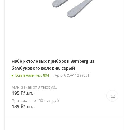
Набор столовых приборов Bamberg из
бамбукового волокна, серый
Есть в наличии
: 894
Арт.: AROA11299601
Мин. заказ от 3 тыс.руб..
195
₽
/шт.
При заказе от 50 тыс. руб.
189
₽
/шт.