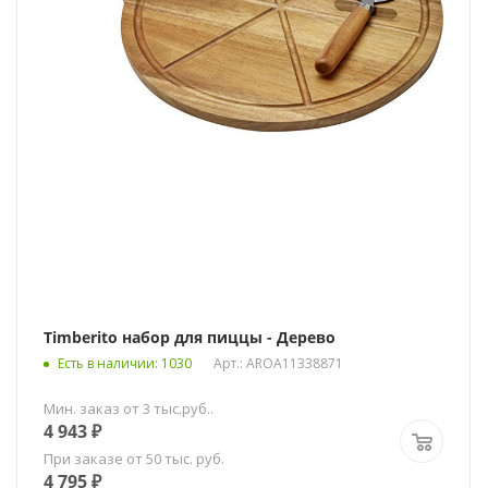
Timberito набор для пиццы - Дерево
Есть в наличии
: 1030
Арт.: AROA11338871
Мин. заказ от 3 тыс.руб..
4 943
₽
При заказе от 50 тыс. руб.
4 795
₽