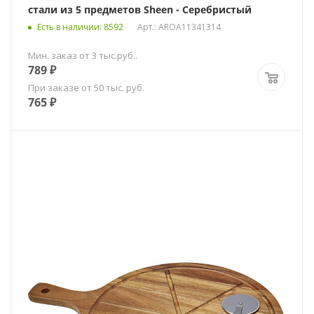
стали из 5 предметов Sheen - Серебристый
Есть в наличии
: 8592
Арт.: AROA11341314
Мин. заказ от 3 тыс.руб..
789
₽
При заказе от 50 тыс. руб.
765
₽