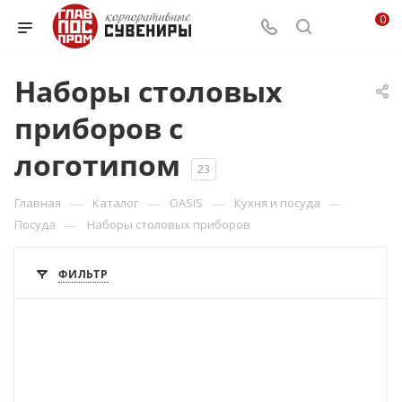
0
Наборы столовых
приборов с
логотипом
23
—
—
—
—
Главная
Каталог
OASIS
Кухня и посуда
—
Посуда
Наборы столовых приборов
ФИЛЬТР