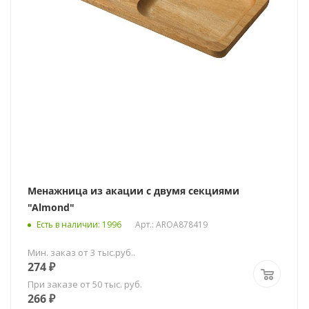
Менажница из акации с двумя секциями
"Almond"
Есть в наличии
: 1996
Арт.: AROA878419
Мин. заказ от 3 тыс.руб..
274
₽
При заказе от 50 тыс. руб.
266
₽