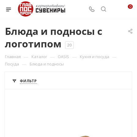
0
Блюда и подносы с
логотипом
20
—
—
—
—
Главная
Каталог
OASIS
Кухня и посуда
—
Посуда
Блюда и подносы
ФИЛЬТР