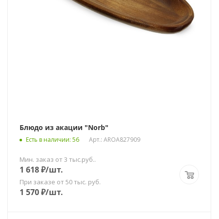
Блюдо из акации "Norb"
Есть в наличии
: 56
Арт.: AROA827909
Мин. заказ от 3 тыс.руб..
1 618
₽
/шт.
При заказе от 50 тыс. руб.
1 570
₽
/шт.