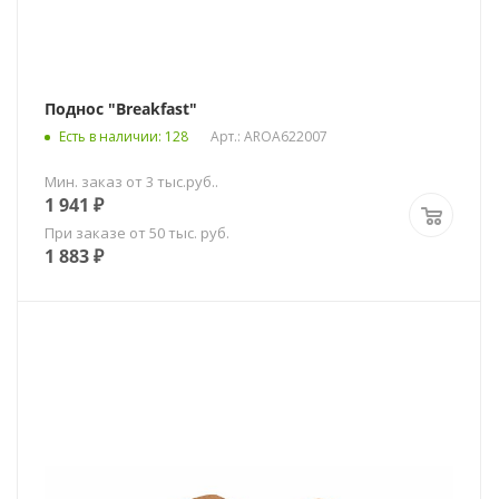
Поднос "Breakfast"
Есть в наличии
: 128
Арт.: AROA622007
Мин. заказ от 3 тыс.руб..
1 941
₽
При заказе от 50 тыс. руб.
1 883
₽