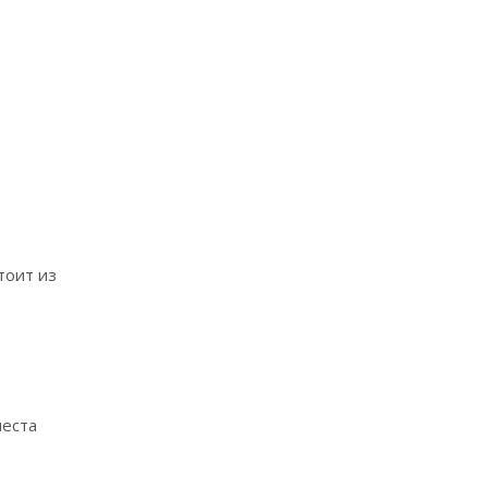
тоит из
места