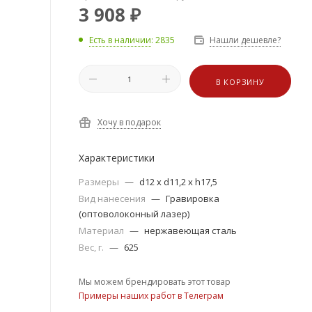
3 908
₽
Есть в наличии
: 2835
Нашли дешевле?
В КОРЗИНУ
Хочу в подарок
Характеристики
Размеры
—
d12 х d11,2 х h17,5
Вид нанесения
—
Гравировка
(оптоволоконный лазер)
Материал
—
нержавеющая сталь
Вес, г.
—
625
Мы можем брендировать этот товар
Примеры наших работ в Телеграм