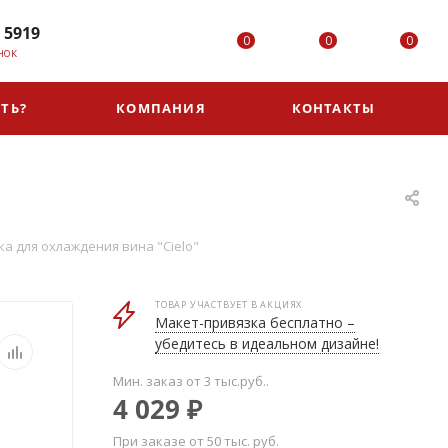
 5919
0
0
0
НОК
ТЬ?
КОМПАНИЯ
КОНТАКТЫ
а для охлаждения вина "Cielo"
ТОВАР УЧАСТВУЕТ В АКЦИЯХ
Макет-привязка бесплатно –
убедитесь в идеальном дизайне!
Мин. заказ от 3 тыс.руб..
4 029
₽
При заказе от 50 тыс. руб.