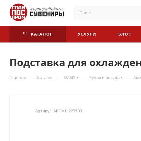
КАТАЛОГ
УСЛУГИ
БЛОГ
Подставка для охлаждени
—
—
—
—
Главная
Каталог
OASIS
Кухня и посуда
Акс
Артикул:
AROA11227500