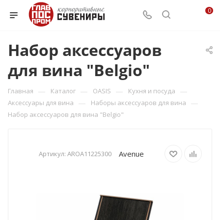
0
Набор аксессуаров
для вина "Belgio"
—
—
—
—
Главная
Каталог
OASIS
Кухня и посуда
—
—
Аксессуары для вина
Наборы аксессуаров для вина
Набор аксессуаров для вина "Belgio"
Avenue
Артикул:
AROA11225300