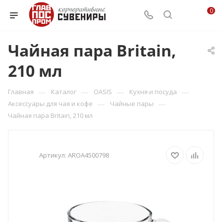
0
Чайная пара Britain,
210 мл
—
—
—
—
Главная
Каталог
OASIS
Кухня и посуда
—
—
Аксессуары для чая и кофе
Чайные пары
Чайная пара Britain, 210 мл
Артикул:
AROA4500798