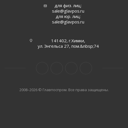
для физ. лиц:
sale@glavpos.ru
для юр. лиц:
sale@glavpos.ru
141402, г.Химки,
ул. Энгельса 27, пом.&nbsp;74
2008–2026 © Главпоспром. Все права защищены.