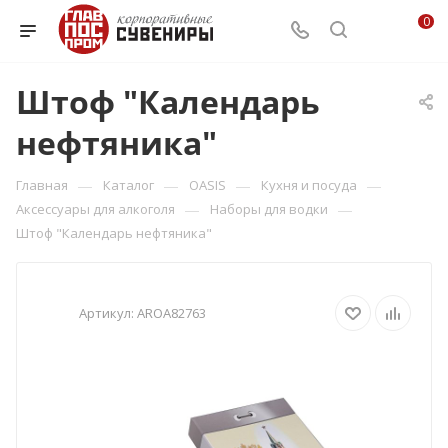
0
Штоф "Календарь
нефтяника"
—
—
—
—
Главная
Каталог
OASIS
Кухня и посуда
—
—
Аксессуары для алкоголя
Наборы для водки
Штоф "Календарь нефтяника"
Артикул:
AROA82763