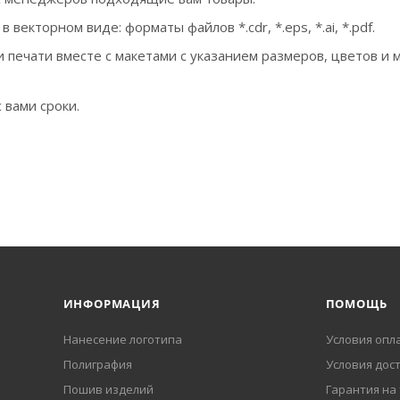
екторном виде: форматы файлов *.cdr, *.eps, *.ai, *.pdf.
 печати вместе с макетами с указанием размеров, цветов и 
 вами сроки.
ИНФОРМАЦИЯ
ПОМОЩЬ
Нанесение логотипа
Условия опл
Полиграфия
Условия дос
Пошив изделий
Гарантия на