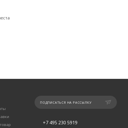
места
ПОДПИСАТЬСЯ НА РАССЫЛКУ
аты
тавки
+7 495 230 5919
 товар