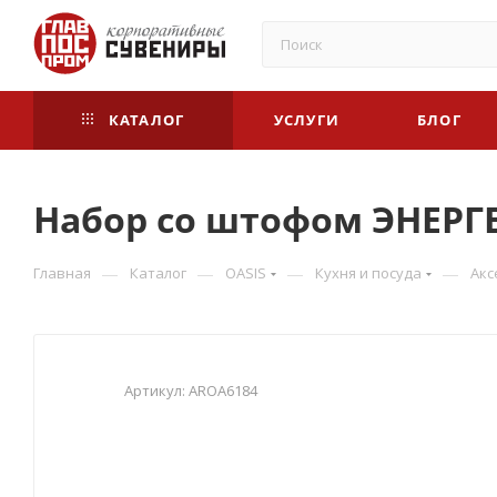
КАТАЛОГ
УСЛУГИ
БЛОГ
Набор со штофом ЭНЕРГ
—
—
—
—
Главная
Каталог
OASIS
Кухня и посуда
Акс
Артикул:
AROA6184