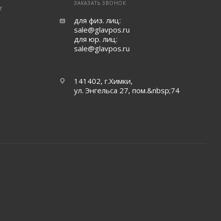
ЗАКАЗАТЬ ЗВОНОК
т
для физ. лиц:
sale@glavpos.ru
для юр. лиц:
sale@glavpos.ru
141402, г.Химки,
ул. Энгельса 27, пом.&nbsp;74