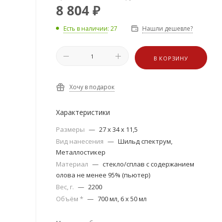
8 804
₽
Есть в наличии
: 27
Нашли дешевле?
В КОРЗИНУ
Хочу в подарок
Характеристики
Размеры
—
27 х 34 х 11,5
Вид нанесения
—
Шильд спектрум,
Металлостикер
Материал
—
стекло/сплав с содержанием
олова не менее 95% (пьютер)
Вес, г.
—
2200
Объём *
—
700 мл, 6 х 50 мл