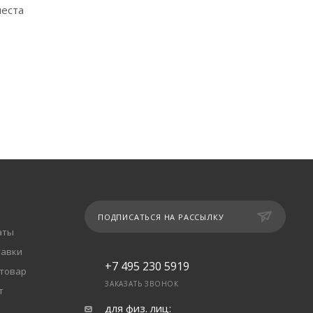
места
ПОДПИСАТЬСЯ НА РАССЫЛКУ
аты
тавки
+7 495 230 5919
 товар
ЗАКАЗАТЬ ЗВОНОК
т
для физ. лиц: