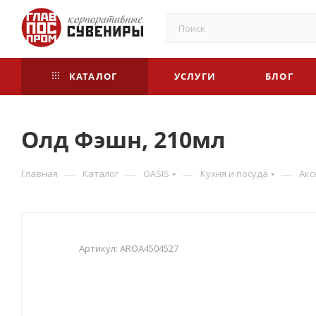
КАТАЛОГ
УСЛУГИ
БЛОГ
Олд Фэшн, 210мл
—
—
—
—
Главная
Каталог
OASIS
Кухня и посуда
Акс
Артикул:
AROA4504527