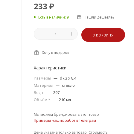
233
₽
Есть в наличии
: 9
Нашли дешевле?
В КОРЗИНУ
Хочу в подарок
Характеристики
Размеры
—
d7,3 х 8,4
Материал
—
стекло
Вес, г.
—
297
Объём *
—
210 мл
Мы можем брендировать этот товар
Примеры наших работ в Телеграм
Цена указана только за товар. Стоимость