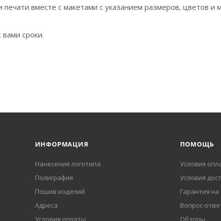
 печати вместе с макетами с указанием размеров, цветов и 
 вами сроки.
ИНФОРМАЦИЯ
ПОМОЩЬ
Нанесение логотипа
Условия опл
Полиграфия
Условия дос
Пошив изделий
Гарантия на
Адреса
Вопрос-отве
Условия оплаты
Обзоры