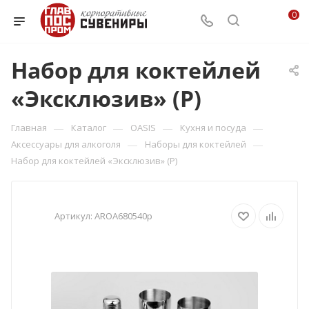
0
Набор для коктейлей
«Эксклюзив» (Р)
—
—
—
—
Главная
Каталог
OASIS
Кухня и посуда
—
—
Аксессуары для алкоголя
Наборы для коктейлей
Набор для коктейлей «Эксклюзив» (Р)
Артикул:
AROA680540p