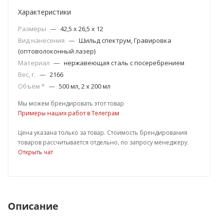
Характеристики
Размеры
—
42,5 х 26,5 х 12
Вид нанесения
—
Шильд спектрум, Гравировка
(оптоволоконный лазер)
Материал
—
нержавеющая сталь с посеребрением
Вес, г.
—
2166
Объём *
—
500 мл, 2 х 200 мл
Мы можем брендировать этот товар
Примеры наших работ в Телеграм
Цена указана только за товар. Стоимость брендирования
товаров рассчитывается отдельно, по запросу менеджеру.
Открыть чат
Описание