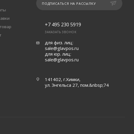
ПОДПИСАТЬСЯ НА РАССЫЛКУ
аты
тавки
+7 495 230 5919
 товар
ЗАКАЗАТЬ ЗВОНОК
т
для физ. лиц:
sale@glavpos.ru
для юр. лиц:
sale@glavpos.ru
141402, г.Химки,
ул. Энгельса 27, пом.&nbsp;74