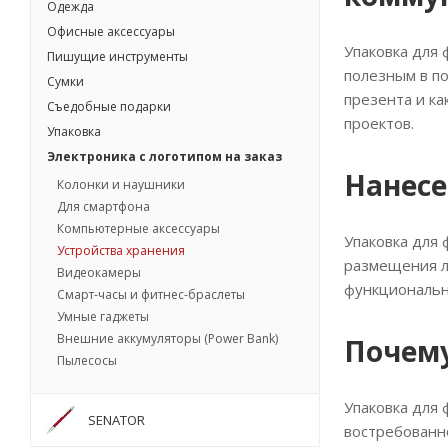
Одежда
Офисные аксессуары
Упаковка для
Пишущие инструменты
полезным в п
Сумки
презента и ка
Съедобные подарки
проектов.
Упаковка
Электроника с логотипом на заказ
Нанесе
Колонки и наушники
Для смартфона
Компьютерные аксессуары
Упаковка для 
Устройства хранения
размещения л
Видеокамеры
функциональн
Смарт-часы и фитнес-браслеты
Умные гаджеты
Внешние аккумуляторы (Power Bank)
Почему
Пылесосы
Упаковка для 
SENATOR
востребованн