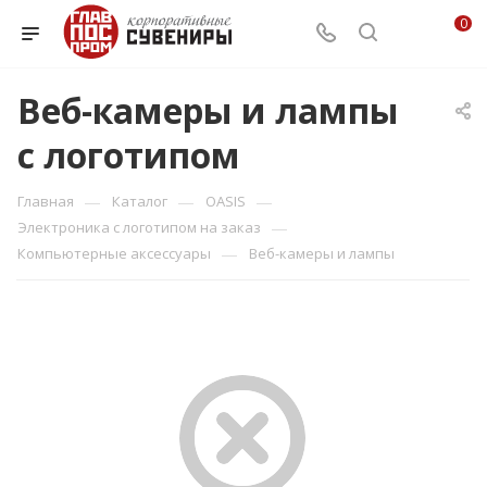
0
Веб-камеры и лампы
с логотипом
—
—
—
Главная
Каталог
OASIS
—
Электроника с логотипом на заказ
—
Компьютерные аксессуары
Веб-камеры и лампы