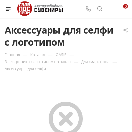
0
Аксессуары для селфи
с логотипом
—
—
—
Главная
Каталог
OASIS
—
—
Электроника с логотипом на заказ
Для смартфона
Аксессуары для селфи