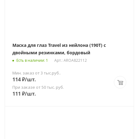
Маска для глаз Travel из нейлона (190T) с
двойными резинками, бордовый
Есть в наличии
: 1
Арт.: AROA822112
Мин. заказ от 3 тыс.руб..
114
₽
/шт.
При заказе от 50 тыс. руб.
111
₽
/шт.