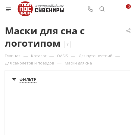
0
Маски для сна с
логотипом
7
—
—
—
—
Главная
Каталог
OASIS
Для путешествий
—
Для самолетов и поездов
Маски для сна
ФИЛЬТР