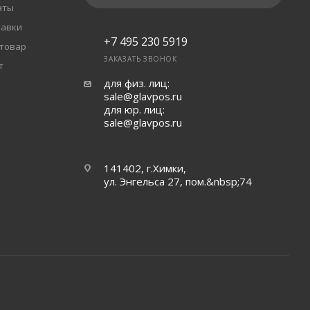
аты
тавки
+7 495 230 5919
 товар
ЗАКАЗАТЬ ЗВОНОК
т
для физ. лиц:
sale@glavpos.ru
для юр. лиц:
sale@glavpos.ru
141402, г.Химки,
ул. Энгельса 27, пом.&nbsp;74