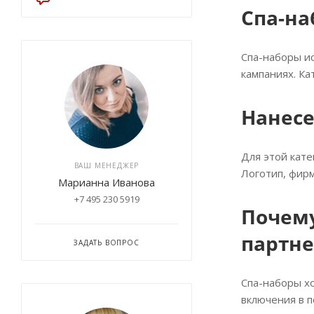
Спа-на
Спа-наборы ис
кампаниях. Ка
Нанесе
Для этой кат
ВАШ МЕНЕДЖЕР
Логотип, фирм
Марианна Иванова
+7 495 230 5919
Почему
партн
ЗАДАТЬ ВОПРОС
Спа-наборы х
включения в п