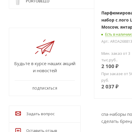
PORTOBELLO
Парфюмирова
набор с лого L
Moscow, янта
Есть в наличии
Арт.: AROA26881
Мин. заказ от 3
тыс.руб..
Будьте в курсе наших акций
2 100
₽
и новостей
При заказе от 5
руб.
2 037
₽
ПОДПИСАТЬСЯ
спа-наборы п
Задать вопрос
сделать брен
Оставить отзыв