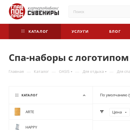
КАТАЛОГ
УСЛУГИ
БЛОГ
Спа-наборы с логотипом
—
—
—
—
Главная
Каталог
OASIS
Для отдыха
Для сп
По умолчанию (
КАТАЛОГ
ARTE
Цена
HAPPY