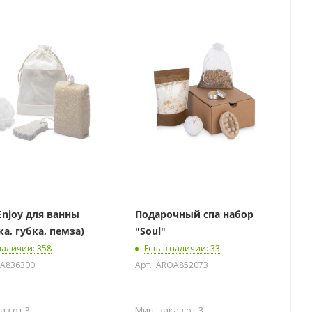
Enjoy для ванны
Подарочный спа набор
а, губка, пемза)
"Soul"
 наличии
: 358
Есть в наличии
: 33
OA836300
Арт.: AROA852073
аз от 3
Мин. заказ от 3