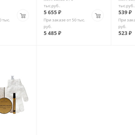
тыс.руб..
тыс.руб..
5 655
₽
539
₽
0 тыс.
При заказе от 50 тыс.
При зака
руб.
руб.
5 485
₽
523
₽