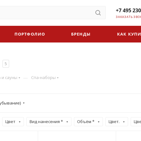
+7 495 230
ЗАКАЗАТЬ ЗВО
ПОРТФОЛИО
БРЕНДЫ
КАК КУПИ
5
—
а и сауны
Спа-наборы
убывание)
Цвет
Вид нанесения *
Объём *
Цвет.
Цв