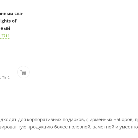
нный спа-
ights of
рный
: 2711
3
0 тыс.
одходят для корпоративных подарков, фирменных наборов, п
дированную продукцию более полезной, заметной и уместно