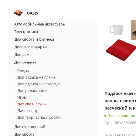
OASIS
Автомобильные аксессуары
Электроника
Для спорта и фитнеса
Деловые подарки
Для дома
Для отдыха
Пледы
Для отдыха на пляже
Для отдыха на природе
Для релаксации
Подарочный н
Игры
ванны с поло
Для спа и сауны
расческой и 
Дача и сад
Есть в наличии
Для творчества и хобби
Арт.: AROA350068
Для путешествий
Для спорта
Мин. заказ от 3