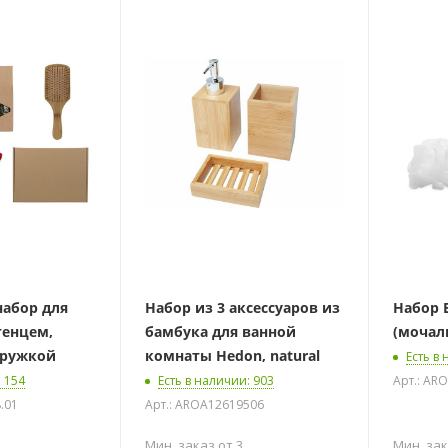
абор для
Набор из 3 аксессуаров из
Набор 
тенцем,
бамбука для ванной
(мочалк
кружкой
комнаты Hedon, natural
Есть в
: 154
Есть в наличии
: 903
Арт.: AR
.01
Арт.: AROA12619506
Мин. заказ от 3
Мин. зак