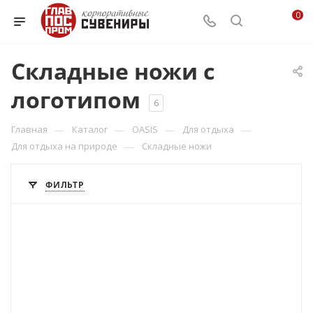
0
Складные ножи с
логотипом
6
—
—
—
—
Главная
Каталог
OASIS
Для отдыха
—
Для отдыха на природе
Складные ножи
ФИЛЬТР