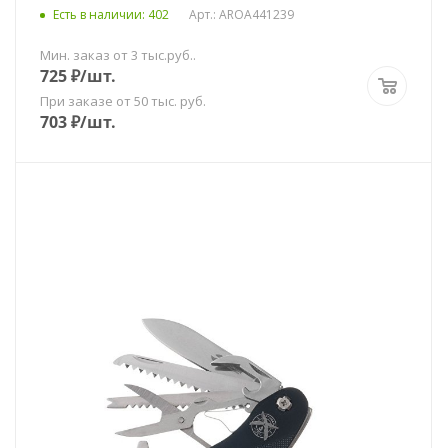
Есть в наличии
: 402
Арт.: AROA441239
Мин. заказ от 3 тыс.руб..
725
₽
/шт.
При заказе от 50 тыс. руб.
703
₽
/шт.