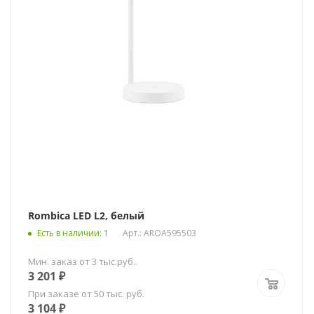
Rombica LED L2, белый
Есть в наличии
: 1
Арт.: AROA595503
Мин. заказ от 3 тыс.руб..
3 201
₽
При заказе от 50 тыс. руб.
3 104
₽