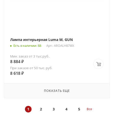
Лампа интерьерная Luma M, GUN
Есть в наличии
: 88
Арт.: AROALH87MX
Мин. заказ от 3 тыс.руб..
8 884
₽
При заказе от 50 тыс. руб.
8 618
₽
ПОКАЗАТЬ ЕЩЕ
1
2
3
4
5
Все