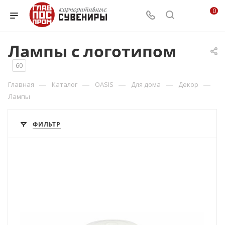
0
Лампы с логотипом
60
—
—
—
—
—
Главная
Каталог
OASIS
Для дома
Декор
Лампы
ФИЛЬТР