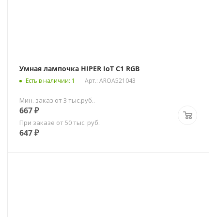
Умная лампочка HIPER IoT C1 RGB
Есть в наличии
: 1
Арт.: AROA521043
Мин. заказ от 3 тыс.руб..
667
₽
При заказе от 50 тыс. руб.
647
₽