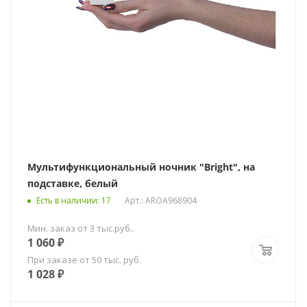
Мультифункциональный ночник "Bright", на
подставке, белый
Есть в наличии
: 17
Арт.: AROA968904
Мин. заказ от 3 тыс.руб..
1 060
₽
При заказе от 50 тыс. руб.
1 028
₽