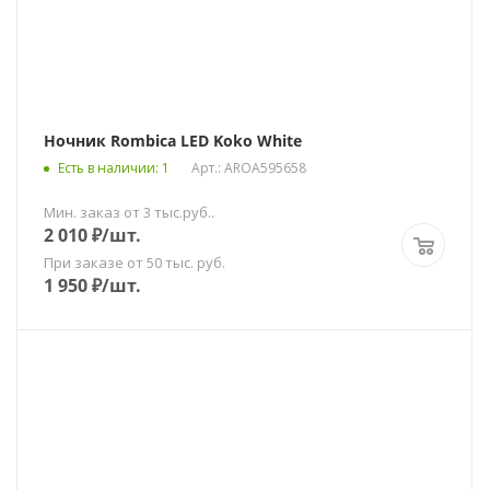
Ночник Rombica LED Koko White
Есть в наличии
: 1
Арт.: AROA595658
Мин. заказ от 3 тыс.руб..
2 010
₽
/шт.
При заказе от 50 тыс. руб.
1 950
₽
/шт.