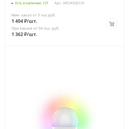
Есть в наличии
: 101
Арт.: AROA592101
Мин. заказ от 3 тыс.руб..
1 404
₽
/шт.
При заказе от 50 тыс. руб.
1 362
₽
/шт.