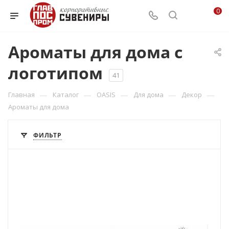
0
Ароматы для дома с
логотипом
41
—
—
—
—
—
Главная
Каталог
OASIS
Для дома
Декор
Ароматы для дома
ФИЛЬТР