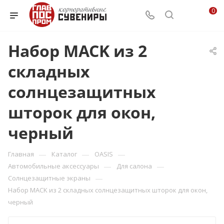
0
Набор MACK из 2
складных
солнцезащитных
шторок для окон,
черный
—
—
—
Главная
Каталог
OASIS
—
—
Автомобильные аксессуары
Для салона
—
Солнцезащитные экраны
Набор MACK из 2 складных солнцезащитных шторок для окон,
черный