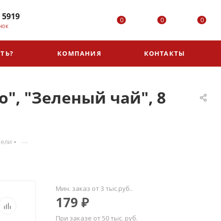
 5919
0
0
0
НОК
ТЬ?
КОМПАНИЯ
КОНТАКТЫ
", "Зеленый чай", 8
—
нели
Мин. заказ от 3 тыс.руб..
179
₽
При заказе от 50 тыс. руб.