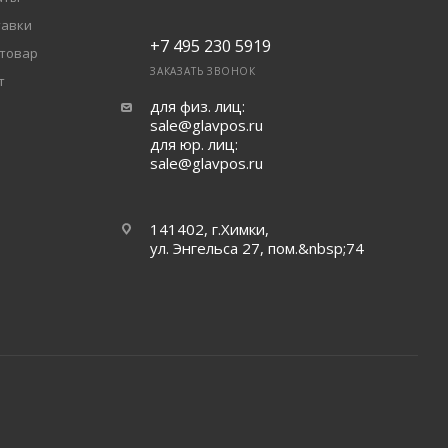
тавки
+7 495 230 5919
 товар
ЗАКАЗАТЬ ЗВОНОК
т
для физ. лиц:
sale@glavpos.ru
для юр. лиц:
sale@glavpos.ru
141402, г.Химки,
ул. Энгельса 27, пом.&nbsp;74