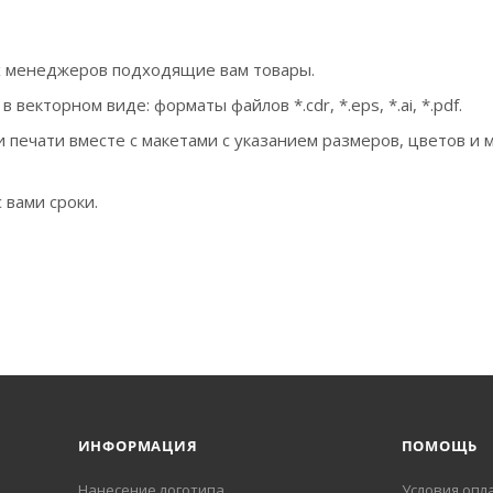
х менеджеров подходящие вам товары.
екторном виде: форматы файлов *.cdr, *.eps, *.ai, *.pdf.
 печати вместе с макетами с указанием размеров, цветов и 
 вами сроки.
ИНФОРМАЦИЯ
ПОМОЩЬ
Нанесение логотипа
Условия опл