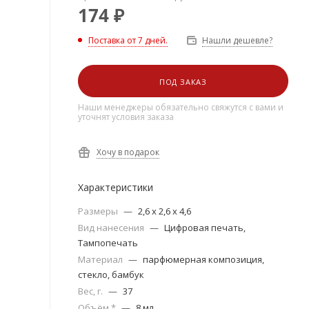
174
₽
Поставка от 7 дней.
Нашли дешевле?
ПОД ЗАКАЗ
Наши менеджеры обязательно свяжутся с вами и
уточнят условия заказа
Хочу в подарок
Характеристики
Размеры
—
2,6 х 2,6 х 4,6
Вид нанесения
—
Цифровая печать,
Тампопечать
Материал
—
парфюмерная композиция,
стекло, бамбук
Вес, г.
—
37
Объём *
—
8 мл