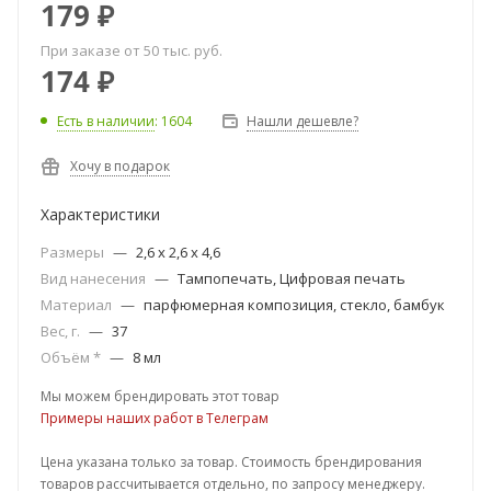
179
₽
При заказе от 50 тыс. руб.
174
₽
Есть в наличии
: 1604
Нашли дешевле?
Хочу в подарок
Характеристики
Размеры
—
2,6 х 2,6 х 4,6
Вид нанесения
—
Тампопечать, Цифровая печать
Материал
—
парфюмерная композиция, стекло, бамбук
Вес, г.
—
37
Объём *
—
8 мл
Мы можем брендировать этот товар
Примеры наших работ в Телеграм
Цена указана только за товар. Стоимость брендирования
товаров рассчитывается отдельно, по запросу менеджеру.