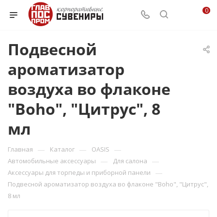
0
Подвесной
ароматизатор
воздуха во флаконе
"Boho", "Цитрус", 8
мл
—
—
—
Главная
Каталог
OASIS
—
—
Автомобильные аксессуары
Для салона
—
Аксессуары для торпеды и приборной панели
Подвесной ароматизатор воздуха во флаконе "Boho", "Цитрус",
8 мл