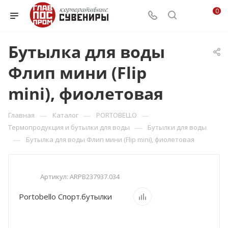
0
Бутылка для воды
Флип мини (Flip
mini), фиолетовая
—
—
—
Главная
Каталог
PORTOBELLO
—
Термопродукция и бутылки для воды
Бутылки для воды
—
Бутылка для воды Флип мини (Flip mini), фиолетовая
Артикул:
ARPB237937.034
Portobello Спорт.бутылки