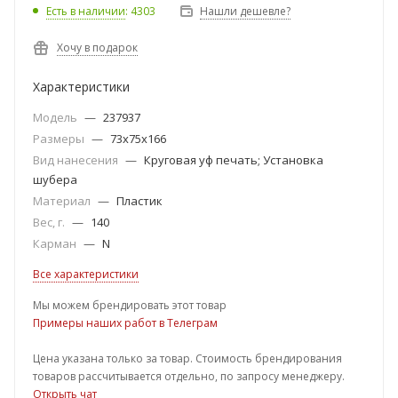
Есть в наличии
: 4303
Нашли дешевле?
Хочу в подарок
Характеристики
Модель
—
237937
Размеры
—
73x75x166
Вид нанесения
—
Круговая уф печать; Установка
шубера
Материал
—
Пластик
Вес, г.
—
140
Карман
—
N
Все характеристики
Мы можем брендировать этот товар
Примеры наших работ в Телеграм
Цена указана только за товар. Стоимость брендирования
товаров рассчитывается отдельно, по запросу менеджеру.
Открыть чат