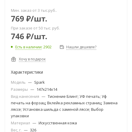
Мин. заказ от 3 тыс.руб..
769
₽
/шт.
При заказе от 50 тыс. руб.
746
₽
/шт.
Есть в наличии
: 2902
Нашли дешевле?
Хочу в подарок
Характеристики
Модель
—
Spark
Размеры
—
147x214x14
Вид нанесения
—
Тиснение Блинт; УФ печать; Уф
печать на форзац; Вклейка рекламных страниц; Замена
ляссе; Установка шильда с заменой ляссе; Выбор
упаковки
Материал
—
Искусственная кожа
Вес, г.
—
326