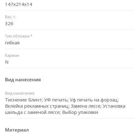
147x214x14
Вес, г.
326
Тип обложки *
гибкая
Карман
N
Вид нанесения
Вид нанесения
Тиснение Блинт; УФ печать; Уф печать на форзац;
Вклейка рекламных страниц; Замена ляссе; Установка
шильда с заменой ляссе; Выбор упаковки
Материал