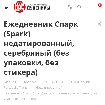
0
Ежедневник Спарк
(Spark)
недатированный,
серебряный (без
упаковки, без
стикера)
—
—
—
—
Главная
Каталог
PORTOBELLO
Ежедневники
—
—
Portobello Trend
Недатированный
Ежедневник Спарк (Spark) недатированный, серебряный (без
упаковки, без стикера)